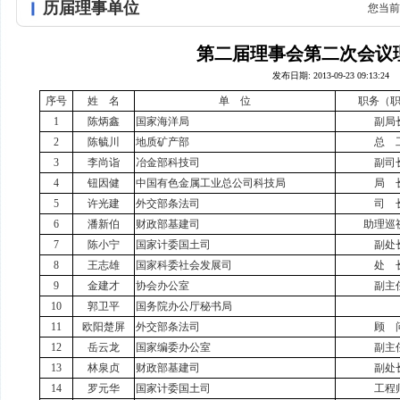
历届理事单位
您当前
第二届理事会第二次会议
发布日期: 2013-09-23 09:13:24
序号
姓 名
单 位
职务（
1
陈炳鑫
国家海洋局
副局
2
陈毓川
地质矿产部
总 
3
李尚诣
冶金部科技司
副司
4
钮因健
中国有色金属工业总公司科技局
局 
5
许光建
外交部条法司
司 
6
潘新伯
财政部基建司
助理巡
7
陈小宁
国家计委国土司
副处
8
王志雄
国家科委社会发展司
处 
9
金建才
协会办公室
副主
10
郭卫平
国务院办公厅秘书局
11
欧阳楚屏
外交部条法司
顾 
12
岳云龙
国家编委办公室
副主
13
林泉贞
财政部基建司
副处
14
罗元华
国家计委国土司
工程