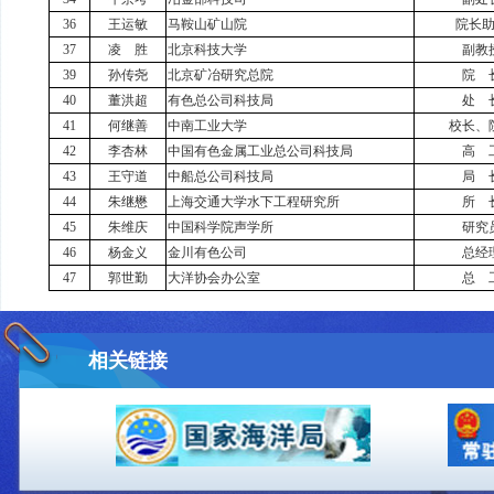
36
王运敏
马鞍山矿山院
院长
37
凌 胜
北京科技大学
副教
39
孙传尧
北京矿冶研究总院
院 
40
董洪超
有色总公司科技局
处 
41
何继善
中南工业大学
校长、
42
李杏林
中国有色金属工业总公司科技局
高 
43
王守道
中船总公司科技局
局 
44
朱继懋
上海交通大学水下工程研究所
所 
45
朱维庆
中国科学院声学所
研究
46
杨金义
金川有色公司
总经
47
郭世勤
大洋协会办公室
总 
相关链接