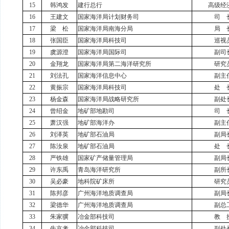
15
韩鸿发
建行总行
高级经
16
王建文
国家海洋局计划财务司
司 
17
梁 松
国家海洋局南海分局
局 
18
张国臣
国家海洋局科技司
巡视
19
虞源澄
国家海洋局国际司
副司
20
金翔龙
国家海洋局第二海洋研究所
研究
21
刘法孔
国家海洋信息中心
副主
22
黄振宗
国家海洋局科技司
处 
23
杨金森
国家海洋局战略研究所
副处
24
曾绍金
地矿部地勘司
司 
25
萧汉强
地矿部海洋办
副主
26
刘泽英
地矿部石油局
副局
27
陈汝泉
地矿部石油局
处 
28
严铁雄
国家矿产储量管理局
副局
29
许东禹
青岛海洋研究所
副所
30
吴必豪
地科院矿床所
研究
31
陈邦彦
广州海洋地质调查局
副局
32
梁德华
广州海洋地质调查局
副总
33
朱家骥
冶金部科技司
教 
34
牛京考
冶金部科技司
副处